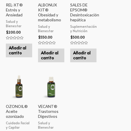
REL-XT®
ALBONUX
SALES DE
Estrés y
KIT®
EPSOM®
Ansiedad
Obesidad y
Desintoxicación
metabolismo
hepática
Salud y
Bienestar
Salud y
Suplementación
Bienestar
y Nutrición
$
200.00
$
550.00
$
500.00
Valorado
en
Añadir al
Valorado
Valorado
0
en
en
carrito
Añadir al
Añadir al
de
0
0
5
carrito
carrito
de
de
5
5
OZONOIL®
VECANT®
Aceite
Trastornos
ozonizado
Digestivos
Cuidado Facial
Salud y
y Capilar
Bienestar