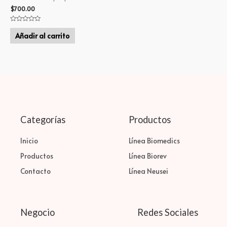
$
700.00
Valorado
en
Añadir al carrito
0
de
5
Categorías
Productos
Inicio
Línea Biomedics
Productos
Línea Biorev
Contacto
Línea Neusei
Negocio
Redes Sociales