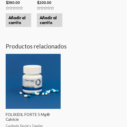
$
380.00
$
200.00
Valorado
Valorado
en
en
Añadir al
Añadir al
0
0
carrito
carrito
de
de
5
5
Productos relacionados
FOLIXIDIL FORTE 5 Mg®
Calvicie
Cuidado Facial y Capilar