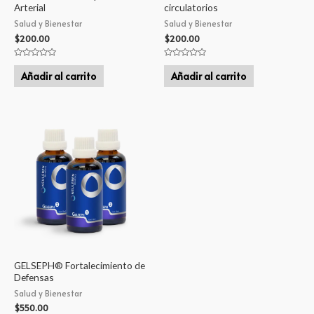
Arterial
circulatorios
Salud y Bienestar
Salud y Bienestar
$
200.00
$
200.00
Valorado
Valorado
en
en
Añadir al carrito
Añadir al carrito
0
0
de
de
5
5
GELSEPH® Fortalecimiento de
Defensas
Salud y Bienestar
$
550.00