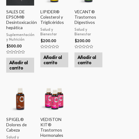
SALES DE
LIPIDER®
VECANT®
EPSOM®
Colesterol y
Trastornos
Desintoxicación
Triglicéridos
Digestivos
hepática
Salud y
Salud y
Bienestar
Bienestar
Suplementación
y Nutrición
$
200.00
$
200.00
$
500.00
Valorado
Valorado
en
en
Añadir al
Añadir al
Valorado
0
0
en
Añadir al
carrito
carrito
de
de
0
5
5
carrito
de
5
SPIGEL®
VEDISTON
Dolores de
KIT®
Cabeza
Trastornos
Hormonales
Salud y