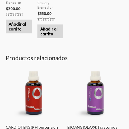
Bienestar
Salud y
Bienestar
$
200.00
$
550.00
Valorado
en
Añadir al
Valorado
0
en
carrito
Añadir al
de
0
5
carrito
de
5
Productos relacionados
CARDIOTENS® Hipertensión
BIOANGIOLAX®Trastornos