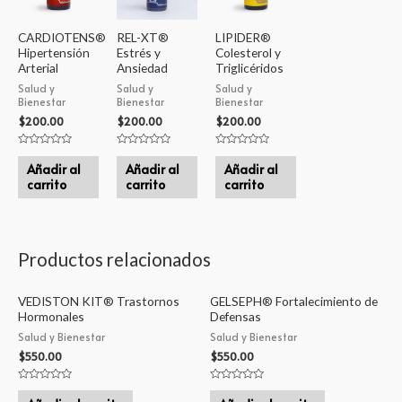
CARDIOTENS®
REL-XT®
LIPIDER®
Hipertensión
Estrés y
Colesterol y
Arterial
Ansiedad
Triglicéridos
Salud y
Salud y
Salud y
Bienestar
Bienestar
Bienestar
$
200.00
$
200.00
$
200.00
Valorado
Valorado
Valorado
en
en
en
Añadir al
Añadir al
Añadir al
0
0
0
carrito
carrito
carrito
de
de
de
5
5
5
Productos relacionados
VEDISTON KIT® Trastornos
GELSEPH® Fortalecimiento de
Hormonales
Defensas
Salud y Bienestar
Salud y Bienestar
$
550.00
$
550.00
Valorado
Valorado
en
en