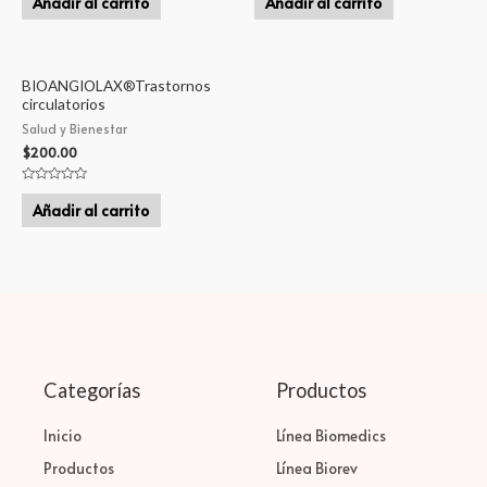
Añadir al carrito
Añadir al carrito
0
0
de
de
5
5
BIOANGIOLAX®Trastornos
circulatorios
Salud y Bienestar
$
200.00
Valorado
en
Añadir al carrito
0
de
5
Categorías
Productos
Inicio
Línea Biomedics
Productos
Línea Biorev