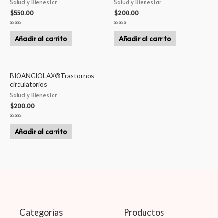
Salud y Bienestar
Salud y Bienestar
$
550.00
$
200.00
Valorado
Valorado
en
en
Añadir al carrito
Añadir al carrito
0
0
de
de
5
5
BIOANGIOLAX®Trastornos
circulatorios
Salud y Bienestar
$
200.00
Valorado
en
Añadir al carrito
0
de
5
Categorías
Productos