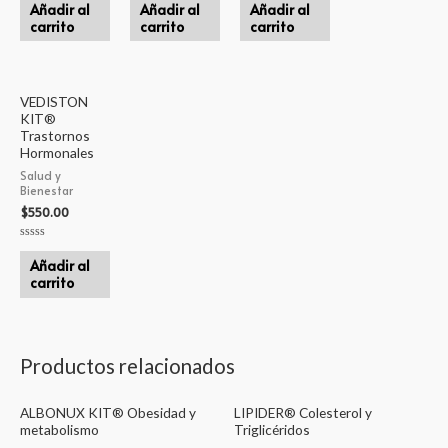
en
en
en
Añadir al
Añadir al
Añadir al
0
0
0
carrito
carrito
carrito
de
de
de
5
5
5
VEDISTON
KIT®
Trastornos
Hormonales
Salud y
Bienestar
$
550.00
Valorado
en
Añadir al
0
carrito
de
5
Productos relacionados
ALBONUX KIT® Obesidad y
LIPIDER® Colesterol y
metabolismo
Triglicéridos