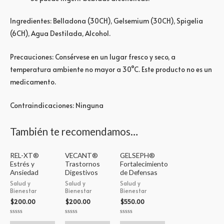
Ingredientes: Belladona (30CH), Gelsemium (30CH), Spigelia
(6CH), Agua Destilada, Alcohol.
Precauciones: Consérvese en un lugar fresco y seco, a
temperatura ambiente no mayor a 30°C. Este producto no es un
medicamento.
Contraindicaciones: Ninguna
También te recomendamos…
REL-XT®
VECANT®
GELSEPH®
Estrés y
Trastornos
Fortalecimiento
Ansiedad
Digestivos
de Defensas
Salud y
Salud y
Salud y
Bienestar
Bienestar
Bienestar
$
200.00
$
200.00
$
550.00
Valorado
Valorado
Valorado